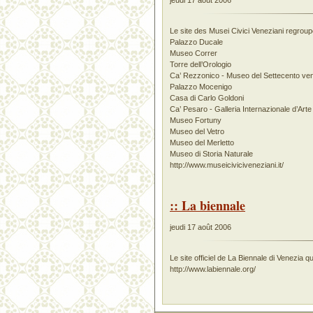
jeudi 17 août 2006
Le site des Musei Civici Veneziani regrou
Palazzo Ducale
Museo Correr
Torre dell’Orologio
Ca’ Rezzonico - Museo del Settecento ve
Palazzo Mocenigo
Casa di Carlo Goldoni
Ca’ Pesaro - Galleria Internazionale d’Ar
Museo Fortuny
Museo del Vetro
Museo del Merletto
Museo di Storia Naturale
http://www.museiciviciveneziani.it/
:: La biennale
jeudi 17 août 2006
Le site officiel de La Biennale di Venezia q
http://www.labiennale.org/