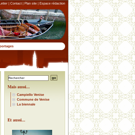
etter
|
Contact
|
Plan site
|
Espace rédaction
portages
Mais aussi...
Campiello Venise
Commune de Venise
La biennale
Et aussi...