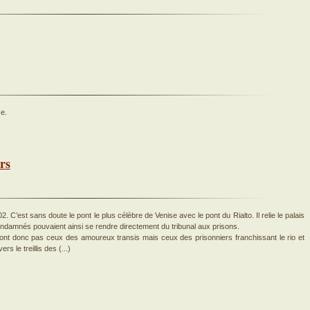
se.
rs
02. C’est sans doute le pont le plus célèbre de Venise avec le pont du Rialto. Il relie le palais
ndamnés pouvaient ainsi se rendre directement du tribunal aux prisons.
ont donc pas ceux des amoureux transis mais ceux des prisonniers franchissant le rio et
s le treillis des (...)