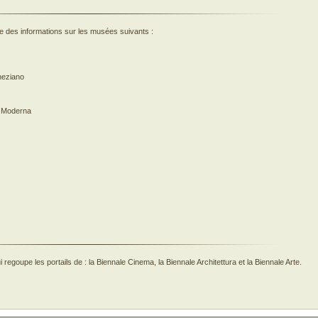
pe des informations sur les musées suivants :
neziano
te Moderna
ui regoupe les portails de : la Biennale Cinema, la Biennale Architettura et la Biennale Arte.