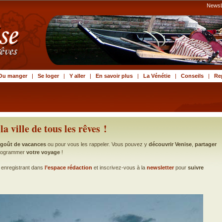
NewsL
Ou manger
|
Se loger
|
Y aller
|
En savoir plus
|
La Vénétie
|
Conseils
|
Re
la ville de tous les rêves !
-goût de vacances
ou pour vous les rappeler. Vous pouvez y
découvrir Venise
,
partager
rogrammer
votre voyage
!
enregistrant dans
l’espace rédaction
et inscrivez-vous à la
newsletter
pour
suivre